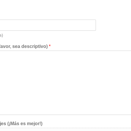
s)
favor, sea descriptivo)
*
jes (¡Más es mejor!)