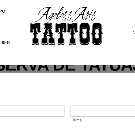
PO
N
GUIEN
SERVA DE TATUA
Última