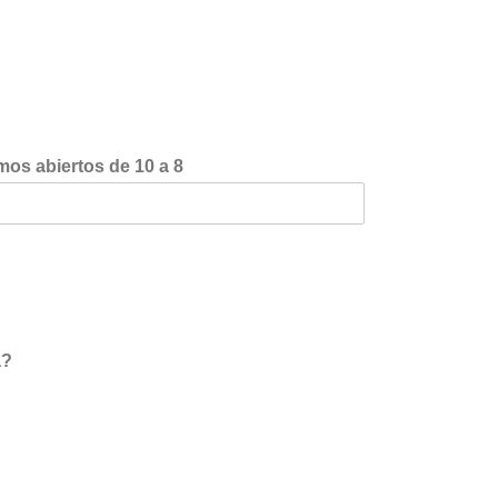
mos abiertos de 10 a 8
a?