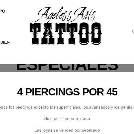
PO
N
GUIEN
ESPECIALES
4 PIERCINGS POR 45
dos los piercings excepto los superficiales, los avanzados y los genita
Sólo por tiempo limitado
Las joyas se venden por separado