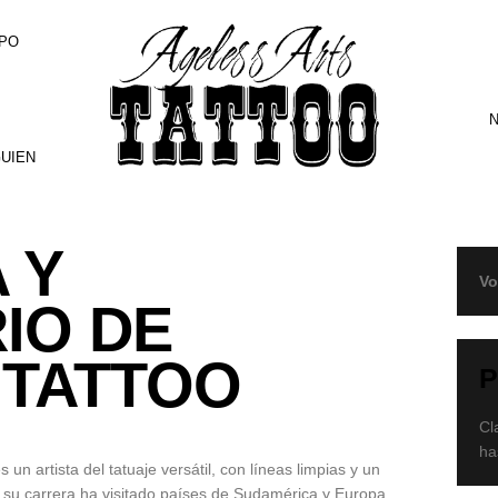
PO
N
GUIEN
 Y
Vo
IO DE
 TATTOO
Cl
ha
n artista del tatuaje versátil, con líneas limpias y un
 su carrera ha visitado países de Sudamérica y Europa,